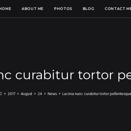
HOME
ABOUT ME
PHOTOS
BLOG
CONTACT M
nc curabitur tortor p
>
2017
>
August
>
24
>
News
>
Lacinia nunc curabitur tortor pellentesqu