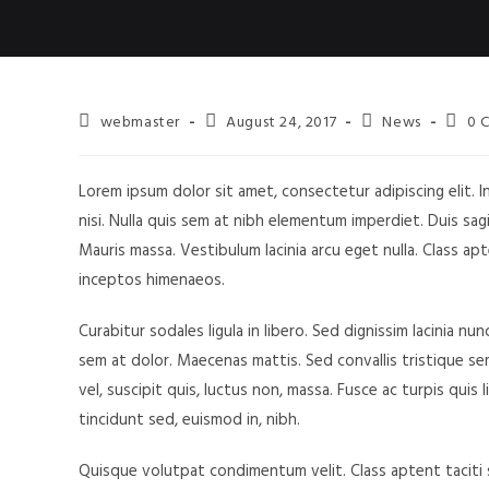
webmaster
August 24, 2017
News
0 
Lorem ipsum dolor sit amet, consectetur adipiscing elit. 
nisi. Nulla quis sem at nibh elementum imperdiet. Duis sa
Mauris massa. Vestibulum lacinia arcu eget nulla. Class ap
inceptos himenaeos.
Curabitur sodales ligula in libero. Sed dignissim lacinia n
sem at dolor. Maecenas mattis. Sed convallis tristique sem.
vel, suscipit quis, luctus non, massa. Fusce ac turpis quis 
tincidunt sed, euismod in, nibh.
Quisque volutpat condimentum velit. Class aptent taciti 