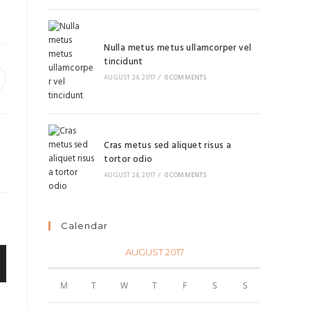
Nulla metus metus ullamcorper vel
tincidunt
AUGUST 24, 2017
/
0 COMMENTS
Cras metus sed aliquet risus a
tortor odio
AUGUST 24, 2017
/
0 COMMENTS
Calendar
AUGUST 2017
M
T
W
T
F
S
S