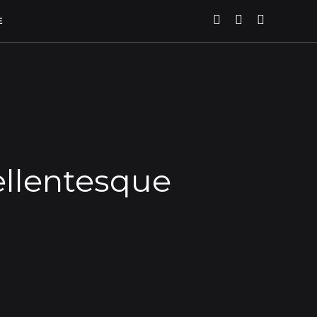
E
ellentesque
e