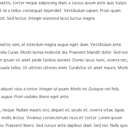
attis, tortor neque adipiscing diam, a cursus ipsum ante quis turpis.
giat mi a tellus consequat imperdiet. Vestibulum sapien. Proin quam.
pit. Sed lectus. Integer euismod lacus luctus magna.
 mattis sem, at interdum magna augue eget diam. Vestibulum ante
bilia Curae; Morbi lacinia molestie dui. Praesent blandit dolor. Sed no
 ipsum sit amet pede facilisis laoreet. Donec lacus nunc, viverra nec,
ada tellus. Ut ultrices ultrices enim. Curabitur sit amet mauris. Morb
aliquet risus a tortor. Integer id quam. Morbi mi. Quisque nisl felis,
, augue. Proin sodales libero eget ante.
neque. Nullam mauris orci, aliquet et, iaculis et, viverra vitae, ligula.
t mollis lectus. Vivamus consectetuer risus et tortor. Lorem ipsum
io. Praesent libero. Sed cursus ante dapibus diam. Sed nisi. Nulla quis