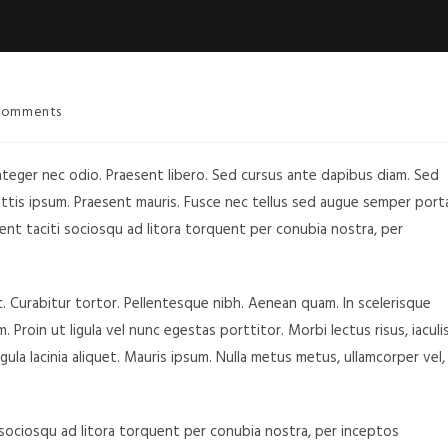
Comments
Integer nec odio. Praesent libero. Sed cursus ante dapibus diam. Sed
gittis ipsum. Praesent mauris. Fusce nec tellus sed augue semper port
tent taciti sociosqu ad litora torquent per conubia nostra, per
unc. Curabitur tortor. Pellentesque nibh. Aenean quam. In scelerisque
 Proin ut ligula vel nunc egestas porttitor. Morbi lectus risus, iaculi
ligula lacinia aliquet. Mauris ipsum. Nulla metus metus, ullamcorper vel,
sociosqu ad litora torquent per conubia nostra, per inceptos