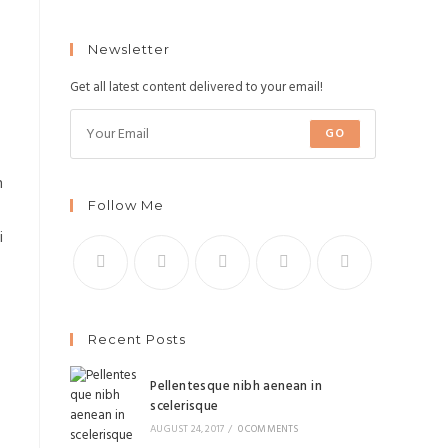
Newsletter
Get all latest content delivered to your email!
GO
n
Follow Me
i
Recent Posts
Pellentesque nibh aenean in
scelerisque
AUGUST 24, 2017
/
0 COMMENTS