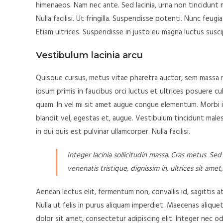
himenaeos. Nam nec ante. Sed lacinia, urna non tincidunt m
Nulla facilisi. Ut fringilla. Suspendisse potenti. Nunc feu
Etiam ultrices. Suspendisse in justo eu magna luctus susci
Vestibulum lacinia arcu
Quisque cursus, metus vitae pharetra auctor, sem massa
ipsum primis in faucibus orci luctus et ultrices posuere cu
quam. In vel mi sit amet augue congue elementum. Morbi in
blandit vel, egestas et, augue. Vestibulum tincidunt malesu
in dui quis est pulvinar ullamcorper. Nulla facilisi.
Integer lacinia sollicitudin massa. Cras metus. Sed 
venenatis tristique, dignissim in, ultrices sit amet
Aenean lectus elit, fermentum non, convallis id, sagittis at, 
Nulla ut felis in purus aliquam imperdiet. Maecenas alique
dolor sit amet, consectetur adipiscing elit. Integer nec od