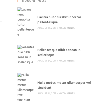
Recent Posts
Lacinia nunc curabitur tortor
pellentesque
AUGUST 24, 2017
/
0 COMMENTS
Pellentesque nibh aenean in
scelerisque
AUGUST 24, 2017
/
0 COMMENTS
Nulla metus metus ullamcorper vel
tincidunt
AUGUST 24, 2017
/
0 COMMENTS