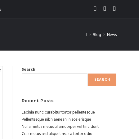
E
>
Blog
>
News
Search
SEARCH
Recent Posts
Lacinia nunc curabitur tortor pellentesque
Pellentesque nibh aenean in scelerisque
Nulla metus metus ullamcorper vel tincidunt
Cras metus sed aliquet risus a tortor odio